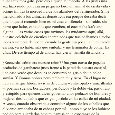
nunca tuvimos gato, pero eso a quién le importa. A las justas una
vez hizo ruido por casa un pequeño loro, un animal de cierta vida y
aciago fin tras la mordedura de los alambres del refrigerador. Si he
mencionado a los animales domésticos era porque deseaba decir
que lo que sí recuerdo bien es mi casa en silencio – sin ruido, sin
perro que ladre, zancudos que zumben, ni cucaracha kafkiano
alguna –, las varias casas que tuvimos, las mudanzas aquí, allá,
nuestro colchón de círculos anaranjados que trasladábamos a todos
lados y siempre de noche, cuando la gente era poca, la iluminación
escasa, ya no había más que embalar y me terminaba de comer las
uñas. De ese tiempo al de ahora, hay cierta, tamaña distancia…
¿Recuerdas cómo era nuestro reino? Una gran curva de papeles
acabados de garabatear justo frente a la pared de nuestra casa; sí,
una casa verde que después se convirtió en gris o de un color
similar. Y éramos pobres pero también muy ricos. En el lugar no
había más que libros, revistas de cultura – entre ópalo y amarillentas
–, poemas sueltos, borradores, periódicos y la doble vía; pasto ralo
y estúpido para quienes dicen gobernar a los pedazos de hombres y
mujeres desocupados que exigen justicia en las calles de mi ciudad.
A veces, cuando observaba a contraluz alguno de los cabellos que
el viento arrancaba de tu cabeza por mí – como si yo te los hubiese
pedido para guardarlos bajo mi camisa en la esperanza de la