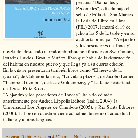
peruana "Diamantes y
Pedernales", editada bajo el
sello de Editorial San Marcos,
la Feria de Libro en Lima
(FIL) 2007, lanzará el 19 de
julio a las 5 de la tarde y en su
auditorio principal, “Alejandro
y los pescadores de Tancay”,
novela del destacado narrador chimbotano afincado en Swarthmore,
Estados Unidos, Braulio Muñoz, libro que habla de la destrucción
del hábitat en nuestro puerto y que llega ya a su cuarta edición.
En la cita se presentarán también libros como “El huevo de la
iguana”, de Calderón fajardo, “La vida a plazos”, de Jacobo Lerner,
“Tiempo al tiempo”, de Isaac Goldemberg, y “La falaz posteridad”,
de Teresa Ruiz Rosas.
“Alejandro y los pescadores de Tancay”, ha sido editado
anteriormente por Andrea Lippolis Editore (Italia, 2004), la
Universidad Los Ángeles de Chimbote (2005), y Río Santa Editores
(2006). El libro en cuestión viene actualmente siendo traducido al
italiano y a otras lenguas.
Augusto Rubio Acosta
en
4:37 p.m.
No hay comentarios.: