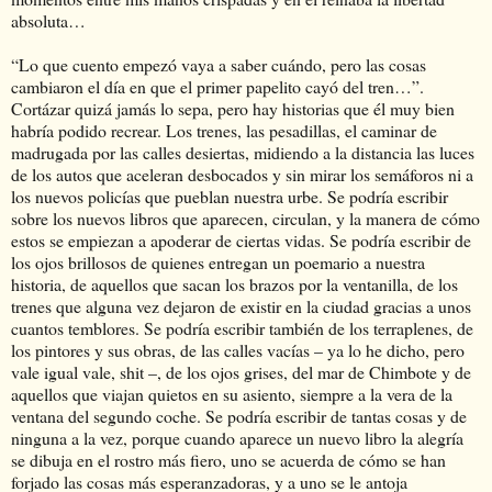
absoluta…
“Lo que cuento empezó vaya a saber cuándo, pero las cosas
cambiaron el día en que el primer papelito cayó del tren…”.
Cortázar quizá jamás lo sepa, pero hay historias que él muy bien
habría podido recrear. Los trenes, las pesadillas, el caminar de
madrugada por las calles desiertas, midiendo a la distancia las luces
de los autos que aceleran desbocados y sin mirar los semáforos ni a
los nuevos policías que pueblan nuestra urbe. Se podría escribir
sobre los nuevos libros que aparecen, circulan, y la manera de cómo
estos se empiezan a apoderar de ciertas vidas. Se podría escribir de
los ojos brillosos de quienes entregan un poemario a nuestra
historia, de aquellos que sacan los brazos por la ventanilla, de los
trenes que alguna vez dejaron de existir en la ciudad gracias a unos
cuantos temblores. Se podría escribir también de los terraplenes, de
los pintores y sus obras, de las calles vacías – ya lo he dicho, pero
vale igual vale, shit –, de los ojos grises, del mar de Chimbote y de
aquellos que viajan quietos en su asiento, siempre a la vera de la
ventana del segundo coche. Se podría escribir de tantas cosas y de
ninguna a la vez, porque cuando aparece un nuevo libro la alegría
se dibuja en el rostro más fiero, uno se acuerda de cómo se han
forjado las cosas más esperanzadoras, y a uno se le antoja