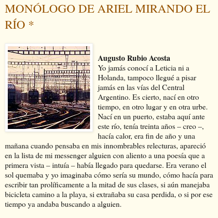
MONÓLOGO DE ARIEL MIRANDO EL
RÍO *
Augusto Rubio Acosta
Yo jamás conocí a Leticia ni a
Holanda, tampoco llegué a pisar
jamás en las vías del Central
Argentino. Es cierto, nací en otro
tiempo, en otro lugar y en otra urbe.
Nací en un puerto, estaba aquí ante
este río, tenía treinta años – creo –,
hacía calor, era fin de año y una
mañana cuando pensaba en mis innombrables relecturas, apareció
en la lista de mi messenger alguien con aliento a una poesía que a
primera vista – intuía – había llegado para quedarse. Era verano el
sol quemaba y yo imaginaba cómo sería su mundo, cómo hacía para
escribir tan prolíficamente a la mitad de sus clases, si aún manejaba
bicicleta camino a la playa, si extrañaba su casa perdida, o si por ese
tiempo ya andaba buscando a alguien.