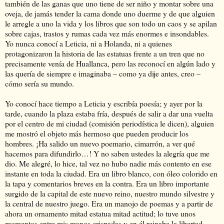
también de las ganas que uno tiene de ser niño y montar sobre una
oveja, de jamás tender la cama donde uno duerme y de que alguien
le arregle a uno la vida y los libros que son todo un caos y se apilan
sobre cajas, trastos y rumas cada vez más enormes e insondables.
Yo nunca conocí a Leticia, ni a Holanda, ni a quienes
protagonizaron la historia de las estatuas frente a un tren que no
precisamente venía de Huallanca, pero las reconocí en algún lado y
las quería de siempre e imaginaba – como ya dije antes, creo –
cómo sería su mundo.
Yo conocí hace tiempo a Leticia y escribía poesía; y ayer por la
tarde, cuando la plaza estaba fría, después de salir a dar una vuelta
por el centro de mi ciudad (comisión periodística le dicen), alguien
me mostró el objeto más hermoso que pueden producir los
hombres. ¡Ha salido un nuevo poemario, cimarrón, a ver qué
hacemos para difundirlo…! Y no saben ustedes la alegría que me
dio. Me alegré, lo hice, tal vez no hubo nadie más contento en ese
instante en toda la ciudad. Era un libro blanco, con óleo colorido en
la tapa y comentarios breves en la contra. Era un libro importante
surgido de la capital de este nuevo reino, nuestro mundo silvestre y
la central de nuestro juego. Era un manojo de poemas y a partir de
ahora un ornamento mitad estatua mitad actitud; lo tuve unos
momentos entre mis manos crispadas y en él reinaba la libertad