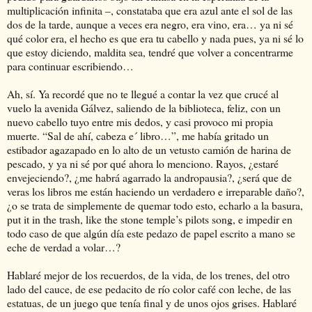
multiplicación infinita –, constataba que era azul ante el sol de las
dos de la tarde, aunque a veces era negro, era vino, era… ya ni sé
qué color era, el hecho es que era tu cabello y nada pues, ya ni sé lo
que estoy diciendo, maldita sea, tendré que volver a concentrarme
para continuar escribiendo…
Ah, sí. Ya recordé que no te llegué a contar la vez que crucé al
vuelo la avenida Gálvez, saliendo de la biblioteca, feliz, con un
nuevo cabello tuyo entre mis dedos, y casi provoco mi propia
muerte. “Sal de ahí, cabeza e´ libro…”, me había gritado un
estibador agazapado en lo alto de un vetusto camión de harina de
pescado, y ya ni sé por qué ahora lo menciono. Rayos, ¿estaré
envejeciendo?, ¿me habrá agarrado la andropausia?, ¿será que de
veras los libros me están haciendo un verdadero e irreparable daño?,
¿o se trata de simplemente de quemar todo esto, echarlo a la basura,
put it in the trash, like the stone temple’s pilots song, e impedir en
todo caso de que algún día este pedazo de papel escrito a mano se
eche de verdad a volar…?
Hablaré mejor de los recuerdos, de la vida, de los trenes, del otro
lado del cauce, de ese pedacito de río color café con leche, de las
estatuas, de un juego que tenía final y de unos ojos grises. Hablaré