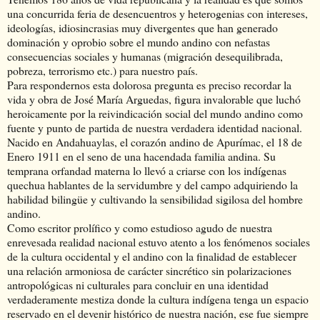
una concurrida feria de desencuentros y heterogenias con intereses,
ideologías, idiosincrasias muy divergentes que han generado
dominación y oprobio sobre el mundo andino con nefastas
consecuencias sociales y humanas (migración desequilibrada,
pobreza, terrorismo etc.) para nuestro país.
Para respondernos esta dolorosa pregunta es preciso recordar la
vida y obra de José María Arguedas, figura invalorable que luchó
heroicamente por la reivindicación social del mundo andino como
fuente y punto de partida de nuestra verdadera identidad nacional.
Nacido en Andahuaylas, el corazón andino de Apurímac, el 18 de
Enero 1911 en el seno de una hacendada familia andina. Su
temprana orfandad materna lo llevó a criarse con los indígenas
quechua hablantes de la servidumbre y del campo adquiriendo la
habilidad bilingüe y cultivando la sensibilidad sigilosa del hombre
andino.
Como escritor prolífico y como estudioso agudo de nuestra
enrevesada realidad nacional estuvo atento a los fenómenos sociales
de la cultura occidental y el andino con la finalidad de establecer
una relación armoniosa de carácter sincrético sin polarizaciones
antropológicas ni culturales para concluir en una identidad
verdaderamente mestiza donde la cultura indígena tenga un espacio
reservado en el devenir histórico de nuestra nación, ese fue siempre