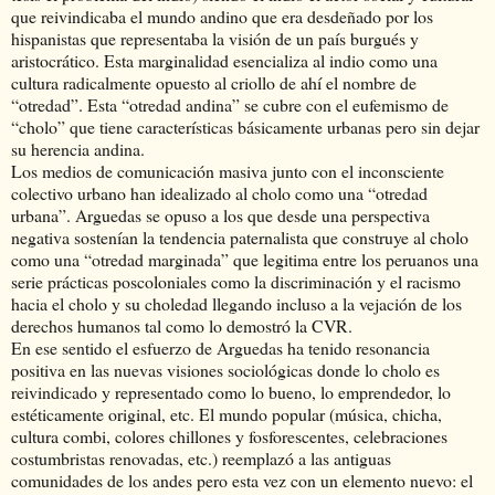
que reivindicaba el mundo andino que era desdeñado por los
hispanistas que representaba la visión de un país burgués y
aristocrático. Esta marginalidad esencializa al indio como una
cultura radicalmente opuesto al criollo de ahí el nombre de
“otredad”. Esta “otredad andina” se cubre con el eufemismo de
“cholo” que tiene características básicamente urbanas pero sin dejar
su herencia andina.
Los medios de comunicación masiva junto con el inconsciente
colectivo urbano han idealizado al cholo como una “otredad
urbana”. Arguedas se opuso a los que desde una perspectiva
negativa sostenían la tendencia paternalista que construye al cholo
como una “otredad marginada” que legitima entre los peruanos una
serie prácticas poscoloniales como la discriminación y el racismo
hacia el cholo y su choledad llegando incluso a la vejación de los
derechos humanos tal como lo demostró la CVR.
En ese sentido el esfuerzo de Arguedas ha tenido resonancia
positiva en las nuevas visiones sociológicas donde lo cholo es
reivindicado y representado como lo bueno, lo emprendedor, lo
estéticamente original, etc. El mundo popular (música, chicha,
cultura combi, colores chillones y fosforescentes, celebraciones
costumbristas renovadas, etc.) reemplazó a las antiguas
comunidades de los andes pero esta vez con un elemento nuevo: el