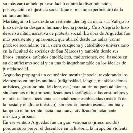
su más caro anhelo por eso luchó contra la discriminación,
postergación e injusticia social (que el mismo experimentó) de la
cultura andina.
Mariátegui lo hizo desde su vertiente ideológica marxista, Vallejo lo
hizo desde su desgarro humano hecha poesía y Ciro Alegría lo hizo
desde su nítida narrativa de protesta social. La obra de Arguedas fue
más persistente y apasionada que abarcó desde las aulas (como
profesor secundario en la sierra cuzqueña y catedrático universitario
en la facultad de sociales de San Marcos) y también desde sus
libros, ensayos, artículos etnológicos, traducciones, etc. basados en
su cientificismo social y en una fe inquebrantable en los ideales de
justicia social.
Arguedas propugnó un ecuménico mestizaje social revalorando los
elementos culturales andinos (religiosidad, lengua, manifestaciones
artísticas, gastronomía, folklore, etc.) para nutrir, no para adicionar,
sin enconos ni instrumentalizaciones ideológicas a las costumbres y
manifestaciones occidentales socialmente establecidas (más allá de
la postal y el afiche turístico); sin perder nuestra esencia andina y
tampoco el horizonte hacia una nueva civilización netamente
mestiza y urbana.
En ese sentido Arguedas fue un gran visionario (irreconocido)
porque supo prever el desenlace en la historia, la irrupción violenta