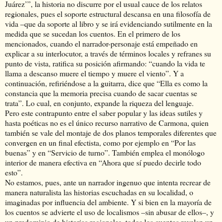
Juárez’”, la historia no discurre por el usual cauce de los relatos
regionales, pues el soporte estructural descansa en una filosofía de
vida –que da soporte al libro y se irá evidenciando sutilmente en la
medida que se sucedan los cuentos. En el primero de los
mencionados, cuando el narrador-personaje está empeñado en
explicar a su interlocutor, a través de términos locales y refranes su
punto de vista, ratifica su posición afirmando: “cuando la vida te
llama a descanso muere el tiempo y muere el viento”. Y a
continuación, refiriéndose a la guitarra, dice que “Ella es como la
constancia que la memoria precisa cuando de sacar cuentas se
trata”. Lo cual, en conjunto, expande la riqueza del lenguaje.
Pero este contrapunto entre el saber popular y las ideas sutiles y
hasta poéticas no es el único recurso narrativo de Carmona, quien
también se vale del montaje de dos planos temporales diferentes que
convergen en un final efectista, como por ejemplo en “Por las
buenas” y en “Servicio de turno”. También emplea el monólogo
interior de manera efectiva en “Ahora que sí puedo decirle todo
esto”.
No estamos, pues, ante un narrador ingenuo que intenta recrear de
manera naturalista las historias escuchadas en su localidad, o
imaginadas por influencia del ambiente. Y si bien en la mayoría de
los cuentos se advierte el uso de localismos –sin abusar de ellos–, y
un predominio de historias regionales, todos los cuentos revelan un