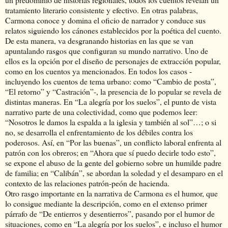
tratamiento literario consistente y efectivo. En otras palabras,
Carmona conoce y domina el oficio de narrador y conduce sus
relatos siguiendo los cánones establecidos por la poética del cuento.
De esta manera, va desgranando historias en las que se van
apuntalando rasgos que configuran su mundo narrativo. Uno de
ellos es la opción por el diseño de personajes de extracción popular,
como en los cuentos ya mencionados. En todos los casos -
incluyendo los cuentos de tema urbano: como “Cambio de posta”,
“El retorno” y “Castración”-, la presencia de lo popular se revela de
distintas maneras. En “La alegría por los suelos”, el punto de vista
narrativo parte de una colectividad, como que podemos leer:
“Nosotros le damos la espalda a la iglesia y también al sol”…; o si
no, se desarrolla el enfrentamiento de los débiles contra los
poderosos. Así, en “Por las buenas”, un conflicto laboral enfrenta al
patrón con los obreros; en “Ahora que sí puedo decirle todo esto”,
se expone el abuso de la gente del gobierno sobre un humilde padre
de familia; en “Calibán”, se abordan la soledad y el desamparo en el
contexto de las relaciones patrón-peón de hacienda.
Otro rasgo importante en la narrativa de Carmona es el humor, que
lo consigue mediante la descripción, como en el extenso primer
párrafo de “De entierros y desentierros”, pasando por el humor de
situaciones, como en “La alegría por los suelos”, e incluso el humor