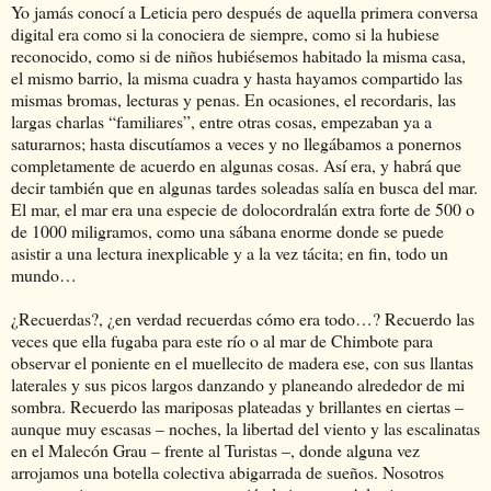
Yo jamás conocí a Leticia pero después de aquella primera conversa
digital era como si la conociera de siempre, como si la hubiese
reconocido, como si de niños hubiésemos habitado la misma casa,
el mismo barrio, la misma cuadra y hasta hayamos compartido las
mismas bromas, lecturas y penas. En ocasiones, el recordaris, las
largas charlas “familiares”, entre otras cosas, empezaban ya a
saturarnos; hasta discutíamos a veces y no llegábamos a ponernos
completamente de acuerdo en algunas cosas. Así era, y habrá que
decir también que en algunas tardes soleadas salía en busca del mar.
El mar, el mar era una especie de dolocordralán extra forte de 500 o
de 1000 miligramos, como una sábana enorme donde se puede
asistir a una lectura inexplicable y a la vez tácita; en fin, todo un
mundo…
¿Recuerdas?, ¿en verdad recuerdas cómo era todo…? Recuerdo las
veces que ella fugaba para este río o al mar de Chimbote para
observar el poniente en el muellecito de madera ese, con sus llantas
laterales y sus picos largos danzando y planeando alrededor de mi
sombra. Recuerdo las mariposas plateadas y brillantes en ciertas –
aunque muy escasas – noches, la libertad del viento y las escalinatas
en el Malecón Grau – frente al Turistas –, donde alguna vez
arrojamos una botella colectiva abigarrada de sueños. Nosotros