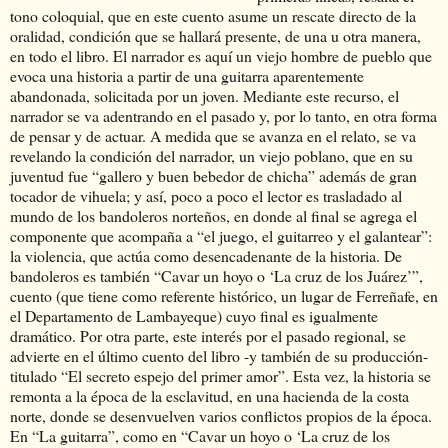
tono coloquial, que en este cuento asume un rescate directo de la
oralidad, condición que se hallará presente, de una u otra manera,
en todo el libro. El narrador es aquí un viejo hombre de pueblo que
evoca una historia a partir de una guitarra aparentemente
abandonada, solicitada por un joven. Mediante este recurso, el
narrador se va adentrando en el pasado y, por lo tanto, en otra forma
de pensar y de actuar. A medida que se avanza en el relato, se va
revelando la condición del narrador, un viejo poblano, que en su
juventud fue “gallero y buen bebedor de chicha” además de gran
tocador de vihuela; y así, poco a poco el lector es trasladado al
mundo de los bandoleros norteños, en donde al final se agrega el
componente que acompaña a “el juego, el guitarreo y el galantear”:
la violencia, que actúa como desencadenante de la historia. De
bandoleros es también “Cavar un hoyo o ‘La cruz de los Juárez’”,
cuento (que tiene como referente histórico, un lugar de Ferreñafe, en
el Departamento de Lambayeque) cuyo final es igualmente
dramático. Por otra parte, este interés por el pasado regional, se
advierte en el último cuento del libro -y también de su producción-
titulado “El secreto espejo del primer amor”. Esta vez, la historia se
remonta a la época de la esclavitud, en una hacienda de la costa
norte, donde se desenvuelven varios conflictos propios de la época.
En “La guitarra”, como en “Cavar un hoyo o ‘La cruz de los