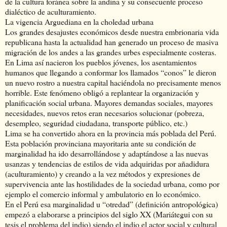
de la cultura foránea sobre la andina y su consecuente proceso
dialéctico de aculturamiento.
La vigencia Arguediana en la choledad urbana
Los grandes desajustes económicos desde nuestra embrionaria vida
republicana hasta la actualidad han generado un proceso de masiva
migración de los andes a las grandes urbes especialmente costeras.
En Lima así nacieron los pueblos jóvenes, los asentamientos
humanos que llegando a conformar los llamados “conos” le dieron
un nuevo rostro a nuestra capital haciéndola no precisamente menos
horrible. Este fenómeno obligó a replantear la organización y
planificación social urbana. Mayores demandas sociales, mayores
necesidades, nuevos retos eran necesarios solucionar (pobreza,
desempleo, seguridad ciudadana, transporte público, etc.)
Lima se ha convertido ahora en la provincia más poblada del Perú.
Esta población provinciana mayoritaria ante su condición de
marginalidad ha ido desarrollándose y adaptándose a las nuevas
usanzas y tendencias de estilos de vida adquiridas por añadidura
(aculturamiento) y creando a la vez métodos y expresiones de
supervivencia ante las hostilidades de la sociedad urbana, como por
ejemplo el comercio informal y ambulatorio en lo económico.
En el Perú esa marginalidad u “otredad” (definición antropológica)
empezó a elaborarse a principios del siglo XX (Mariátegui con su
tesis el problema del indio) siendo el indio el actor social y cultural