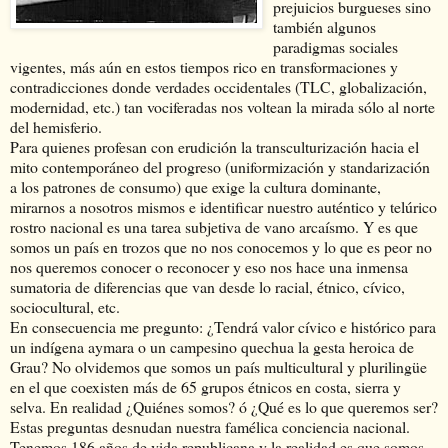
prejuicios burgueses sino
también algunos
paradigmas sociales
vigentes, más aún en estos tiempos rico en transformaciones y
contradicciones donde verdades occidentales (TLC, globalización,
modernidad, etc.) tan vociferadas nos voltean la mirada sólo al norte
del hemisferio.
Para quienes profesan con erudición la transculturización hacia el
mito contemporáneo del progreso (uniformización y standarización
a los patrones de consumo) que exige la cultura dominante,
mirarnos a nosotros mismos e identificar nuestro auténtico y telúrico
rostro nacional es una tarea subjetiva de vano arcaísmo. Y es que
somos un país en trozos que no nos conocemos y lo que es peor no
nos queremos conocer o reconocer y eso nos hace una inmensa
sumatoria de diferencias que van desde lo racial, étnico, cívico,
sociocultural, etc.
En consecuencia me pregunto: ¿Tendrá valor cívico e histórico para
un indígena aymara o un campesino quechua la gesta heroica de
Grau? No olvidemos que somos un país multicultural y plurilingüe
en el que coexisten más de 65 grupos étnicos en costa, sierra y
selva. En realidad ¿Quiénes somos? ó ¿Qué es lo que queremos ser?
Estas preguntas desnudan nuestra famélica conciencia nacional.
Tenemos 186 años de vida republicana y la realidad es que somos